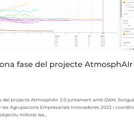
gona fase del projecte AtmosphAIr
ts del projecte AtmosphAIr 2.0 juntament amb DAM, Sorigué
per les Agrupacions Empresarials Innovadores 2023 i coordin
jectiu millorar les...