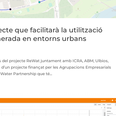
te que facilitarà la utilització
nerada en entorns urbans
ts del projecte ReWat juntament amb ICRA, ABM, Ulbios,
ta d’un projecte finançat per les Agrupacions Empresarials
Water Partnership que té...