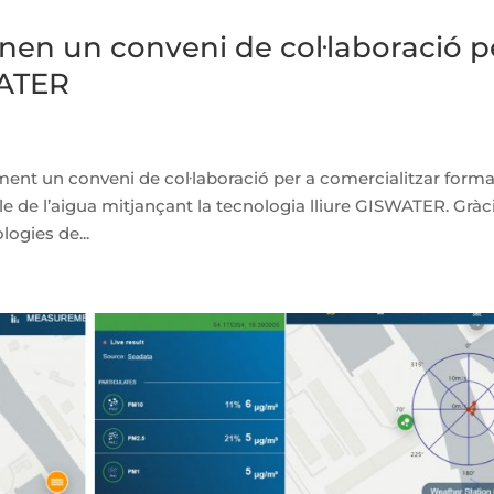
en un conveni de col·laboració p
WATER
t un conveni de col·laboració per a comercialitzar form
icle de l’aigua mitjançant la tecnologia lliure GISWATER. Gràc
logies de...