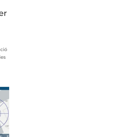
er
ació
ies