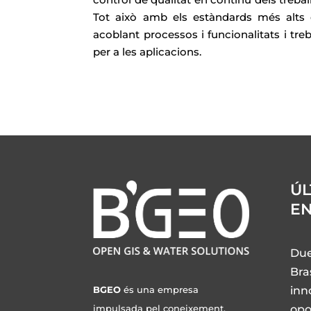
Tot això amb els estàndards més alts d’
acoblant processos i funcionalitats i tre
per a les aplicacions.
ÚL
E
Due
Bra
inn
BGEO
és una empresa
opo
impulsada pel coneixement,