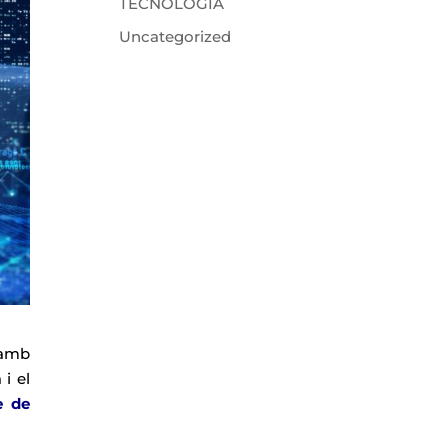
TECNOLOGIA
Uncategorized
 amb
i el
e de