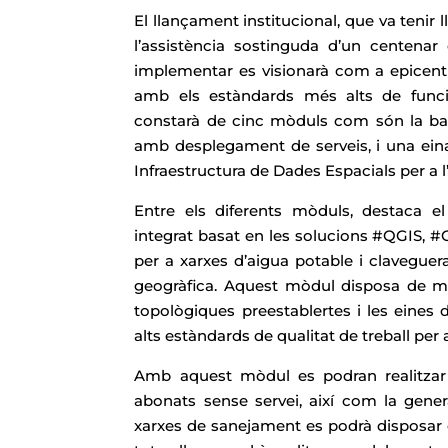
El llançament institucional, que va teni
l’assistència sostinguda d’un centenar
implementar es visionarà com a epicentre
amb els estàndards més alts de funcion
constarà de cinc mòduls com són la base
amb desplegament de serveis, i una eina
Infraestructura de Dades Espacials per a l
Entre els diferents mòduls, destaca 
integrat basat en les solucions #QGIS, 
per a xarxes d’aigua potable i claveguer
geogràfica. Aquest mòdul disposa de mé
topològiques preestablertes i les eines 
alts estàndards de qualitat de treball per a
Amb aquest mòdul es podran realitzar po
abonats sense servei, així com la gener
xarxes de sanejament es podrà disposar de