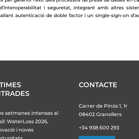
interoperabilitat i seguretat, integrant amb altres siste
ballant autenticació de doble factor i un single-sign-on d’a
TIMES
CONTACTE
NTRADES
Carrer de Pinós 1, 1r
s setmanes intenses al
08402 Granollers
sil: WaterLoss 2026,
+34 938 600 293
ovació i noves
rtunitats