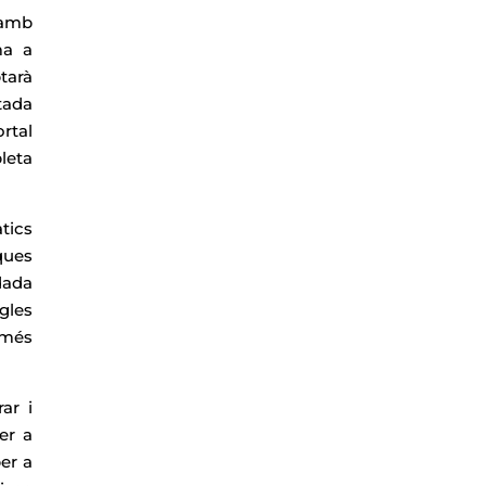
 amb
ma a
tarà
tada
rtal
leta
tics
ques
dada
gles
 més
ar i
er a
per a