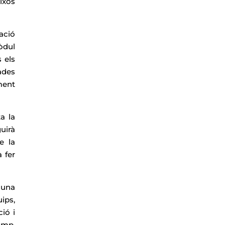
ixos
ació
òdul
 els
ades
ment
a la
uirà
e la
 fer
 una
ips,
ió i
camp.