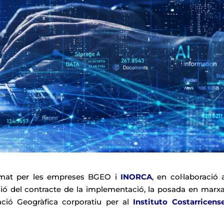
format per les empreses BGEO i
INORCA
, en col·laboració
ució del contracte de la implementació, la posada en marxa 
ació Geogràfica corporatiu per al
Instituto Costarricens