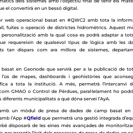
màtics dels sistemes amb l’objectiu final de tenir els mate
e el convertirà en un bessó digital.
sor web operacional basat en #QWC2 amb tota la inform
ll, fuites o operació de districtes hidromètrics. Aquest m
 personalització amb la qual cosa es podrà adaptar a tots
que requereixin de qualsevol tipus de lògica amb les d
nts tan dispars com ara millora de sistemes, departa
 basat en Geonode que servirà per a la publicació de tot
 l’ús de mapes, dashboards i geohistòries que aconseg
fica a tota la institució. A més, permetrà l’intercanvi d
 com GMAO o Control de Pèrdues, paral·lelament ho podrà
s diferents municipalitats a què dóna servei l’AyA.
arà amb un mòdul de presa de dades de camp basat en
amb l’App #
Qfield
que permetrà una gestió integrada d’equ
mbé disposarà de les eines més avançades de monitoritzac
lls per garantir l’èxit dels processos de presa de dades en 