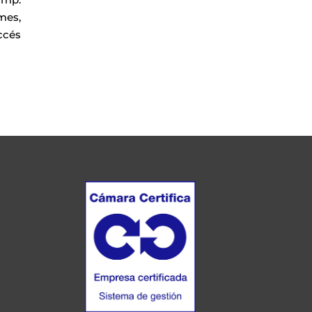
mes,
ccés