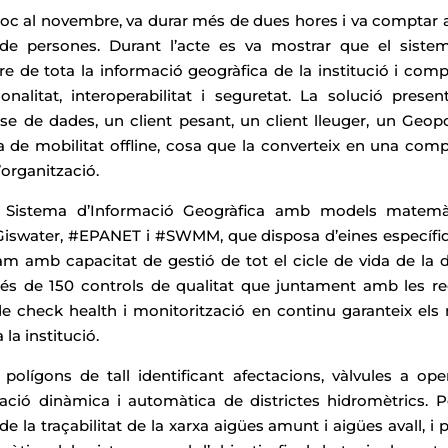
r lloc al novembre, va durar més de dues hores i va comptar
 de persones. Durant l’acte es va mostrar que el siste
 de tota la informació geogràfica de la institució i comp
alitat, interoperabilitat i seguretat. La solució presen
 de dades, un client pesant, un client lleuger, un Geopo
 de mobilitat offline, cosa que la converteix en una comp
’organització.
el Sistema d’Informació Geogràfica amb models matemà
#Giswater, #EPANET i #SWMM, que disposa d’eines específi
am amb capacitat de gestió de tot el cicle de vida de la 
s de 150 controls de qualitat que juntament amb les re
de check health i monitorització en continu garanteix els
 la institució.
lígons de tall identificant afectacions, vàlvules a oper
ació dinàmica i automàtica de districtes hidromètrics. P
 la traçabilitat de la xarxa aigües amunt i aigües avall, i 