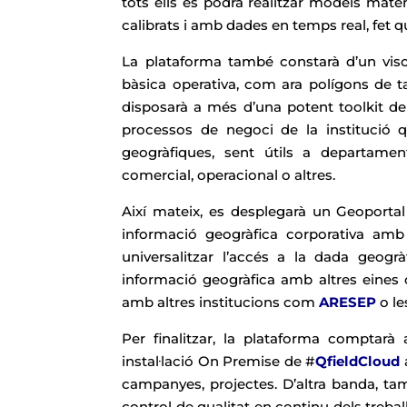
tots ells es podrà realitzar models mate
calibrats i amb dades en temps real, fet qu
La plataforma també constarà d’un vi
bàsica operativa, com ara polígons de ta
disposarà a més d’una potent toolkit de
processos de negoci de la institució 
geogràfiques, sent útils a departame
comercial, operacional o altres.
Així mateix, es desplegarà un Geoportal
informació geogràfica corporativa amb
universalitzar l’accés a la dada geogrà
informació geogràfica amb altres eines
amb altres institucions com
ARESEP
o le
Per finalitzar, la plataforma compt
instal·lació On Premise de #
QfieldCloud
campanyes, projectes. D’altra banda, ta
control de qualitat en continu dels treba