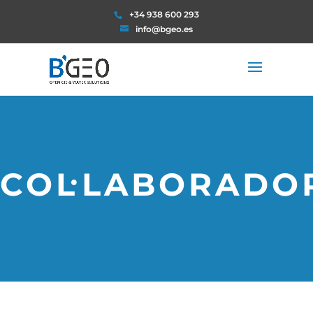
+34 938 600 293
info@bgeo.es
COL·LABORADO