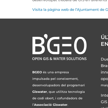
Visita la pàgina web de l’Ajuntament de G
ÚL
E
Due
Bra
inn
BGEO
és una empresa
opo
impulsada pel coneixement,
desenvolupadors del programari
maig
Giswater
, que utilitza tecnologia
Int
de codi obert, i cofundadors de
GIS
l’
Associació Giswater
.