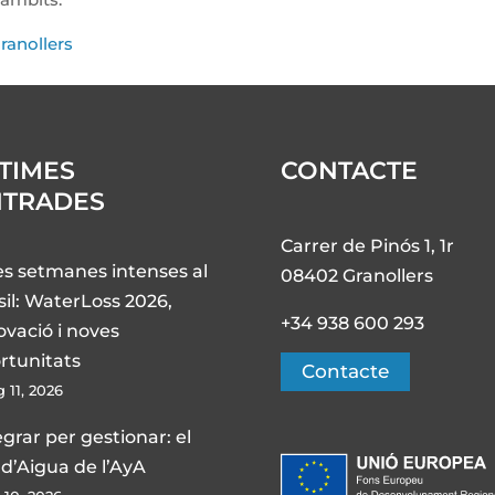
ranollers
TIMES
CONTACTE
NTRADES
Carrer de Pinós 1, 1r
s setmanes intenses al
08402 Granollers
sil: WaterLoss 2026,
+34 938 600 293
ovació i noves
rtunitats
Contacte
 11, 2026
egrar per gestionar: el
 d’Aigua de l’AyA