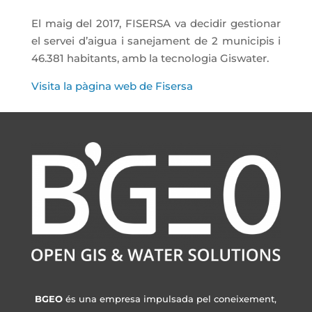
El maig del 2017, FISERSA va decidir gestionar
el servei d’aigua i sanejament de 2 municipis i
46.381 habitants, amb la tecnologia Giswater.
Visita la pàgina web de Fisersa
BGEO
és una empresa impulsada pel coneixement,