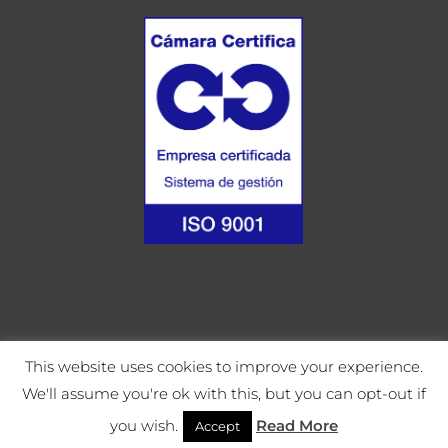
This website uses cookies to improve your experience.
CONTACTO
We'll assume you're ok with this, but you can opt-out if
you wish.
Read More
DESENVOLUPAT PER
ARLUK SOFTWARE, S.L.
Accept