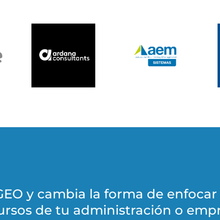
EO y cambia la forma de enfocar l
ursos de tu administración o emp