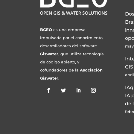
Dos
Bra
inn
BGEO
es una empresa
opo
impulsada por el conocimiento,
desarrolladores del software
mayo
Giswater
, que utiliza tecnología
Int
de código abierto, y
GIS
cofundadores de la
Asociación
abri
Giswater
.
IAq
IA 
de 
febr