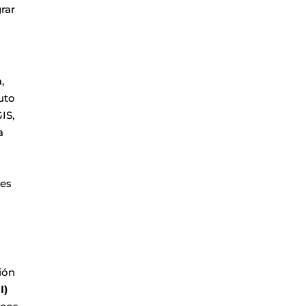
rar
,
uto
IS,
a
 es
ión
I)