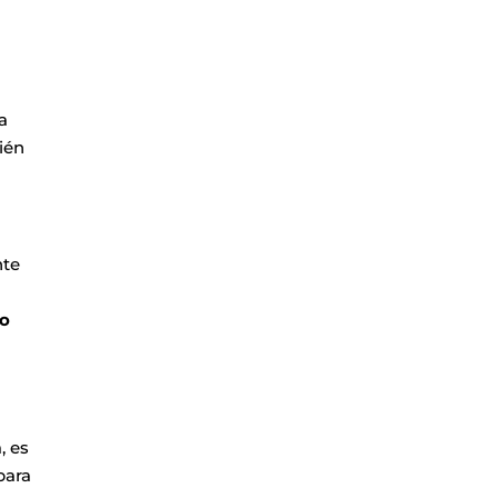
a
ién
nte
no
, es
para