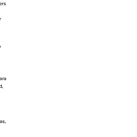
ers
r
e
ara
d,
as,