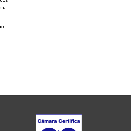
icos
na.
on